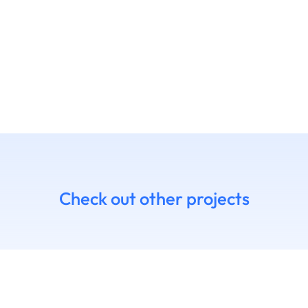
Check out other projects
7 Daniel
14.06 Emanue
himoto
Ruffaldi
14